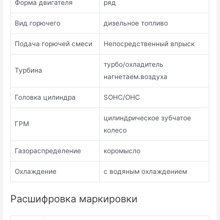
Форма двигателя
ряд
Вид горючего
дизельное топливо
Подача горючей смеси
Непосредственный впрыск
турбо/охладитель
Турбина
нагнетаем.воздуха
Головка цилиндра
SOHC/OHC
цилиндрическое зубчатое
ГРМ
колесо
Газораспределение
коромысло
Охлаждение
с водяным охлаждением
Расшифровка маркировки