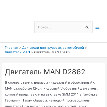
Перейти
к
содержимому
Search
for:
Main
Men
Главная
Двигатели для грузовых автомобилей
Двигатели MAN
Двигатель MAN D2862
Двигатель MAN D2862
В соответствии с девизом «надежный и эффективный»,
MAN разработал 12-цилиндровый V-образный двигатель,
который представили на выставке SMM 2014 в Гамбурге,
Германия. Таким образом, немецкий производитель
двигателей расширил диапазон мощностей своих