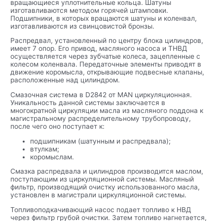
вращающиеся уплотнительные кольца. Шатуны
изготавливаются методом горячей штамповки.
Подшипники, в которых вращаются шатуны и коленвал,
изготавливаются из свинцовистой бронзы.
Распредвал, установленный по центру блока цилиндров,
имеет 7 опор. Его привод, масляного насоса и ТНВД
осуществляется через зубчатые колеса, зацепленные с
колесом коленвала. Передаточные элементы приводят в
движение коромысла, открывающие подвесные клапаны,
расположенные над цилиндром.
Смазочная система в D2842 от MAN циркуляционная.
Уникальность данной системы заключается в
многократной циркуляции масла из масляного поддона к
магистральному распределительному трубопроводу,
после чего оно поступает к:
подшипникам (шатунным и распредвала);
втулкам;
коромыслам.
Смазка распредвала и цилиндров производится маслом,
поступающим из циркуляционной системы. Масляный
фильтр, производящий очистку использованного масла,
установлен в магистрали циркуляционной системы.
Топливоподкачивающий насос подает топливо к НВД
через фильтр грубой очистки. Затем топливо нагнетается,