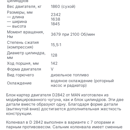
цилиндров
Вес двигателя, кг
1860 (сухой)
Размеры, мм
2342
— длина
1638
— ширина
1845
— высота
Момент вращения,
3679 при 2100 Об/мин
Нм
Степень сжатия
15,5:1
(компрессия)
Диаметр цилиндра,
128
мм
Ход поршня, мм
142
Форма двигателя
V
Вид горючего
дизельное топливо
водяное охлаждение (роторный
Охлаждение
насос и радиатор)
Блок-картер двигателя D2842 от MAN изготовлен из
модифицированного чугуна, как и блок цилиндров. Эти две
детали вместе образуют одну. Благодаря форме детали
(вытянутой вниз) достигается дополнительная жесткость
конструкции.
Коленвал в D 2842 выполнен в варианте с 7 опорами и
парным противовесом. Сальник коленвала имеет сменные