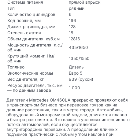
Система питания
прямой впрыск
Тип
рядный
Количество цилиндров
6
Ход поршня, мм
166
Диаметр цилиндра, мм
128
Степень сжатия
18
Объем двигателя, куб.см
12816
Мощность двигателя, л.с./
435/1650
об.мин
Крутящий момент, Нм/
1350/1550
об.мин
Топливо
Дизель
Экологические нормы
Евро 5
Вес двигателя, кг
939 (сухой)
Ресурс двигателя, тыс. км
1 000
— по данным завода
Двигатели Mercedes OM460LA прекрасно проявляют себя
в транспортном бизнесе при перевозке грузов как на
дальние расстояния, так и в черте города. Автомобиль,
оборудованный моторами этой модели, двигается плавно
и быстро разгоняется. Это важно в условиях интенсивного
потока автомобилей, если осуществляются
внутригородские перевозки. А преодоление длинных
подъемов практически с любым углом наклона при