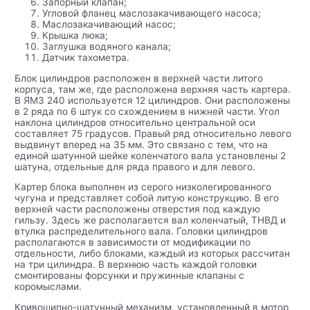
Запорный клапан;
Угловой фланец маслозакачивающего насоса;
Маслозакачивающий насос;
Крышка люка;
Заглушка водяного канала;
Датчик тахометра.
Блок цилиндров расположен в верхней части литого
корпуса, там же, где расположена верхняя часть картера.
В ЯМЗ 240 используется 12 цилиндров. Они расположены
в 2 ряда по 6 штук со схождением в нижней части. Угол
наклона цилиндров относительно центральной оси
составляет 75 градусов. Правый ряд относительно левого
выдвинут вперед на 35 мм. Это связано с тем, что на
единой шатунной шейке коленчатого вала установлены 2
шатуна, отдельные для ряда правого и для левого.
Картер блока выполнен из серого низколегированного
чугуна и представляет собой литую конструкцию. В его
верхней части расположены отверстия под каждую
гильзу. Здесь же располагается вал коленчатый, ТНВД и
втулка распределительного вала. Головки цилиндров
располагаются в зависимости от модификации по
отдельности, либо блоками, каждый из которых рассчитан
на три цилиндра. В верхнюю часть каждой головки
смонтированы форсунки и пружинные клапаны с
коромыслами.
Кривошипно-шатунный механизм, установленный в мотор