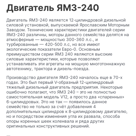
Двигатель ЯМЗ-240
Двигатель ЯМЗ-240 является 12-цилиндровой дизельной
силовой установкой, выпускаемой Ярославским Моторным
Заводом. Технические характеристики двигателей серии
ЯМЗ-240 различны, моторы данного семейства делятся на
атмосферные — мощностью 300-360 л.с., и
турбированные — 420-500 л.с, но все имеют
экологические показатели Евро-0. Основным
преимуществом серии ЯМЗ 240 являются высокие
силовые характеристики, которые позволяют
устанавливать эти агрегаты на мощную многотоннажную
автотехнику, трактора и дизель-поезда.
Производство двигателя ЯМЗ-240 началось еще в 70-х
годах. Это был первый V-образный 12-цилиндровый
тяжелый дизельный двигатель предприятия. Некоторые
ошибочно полагают, что ЯМЗ 240 – это не полностью
самостоятельная модель V12, а просто два «спаренных»
6-цилиндровых. Это не так — появилось данное
семейство не только за счёт добавления 4
дополнительных цилиндров к 8-цилиндровому двигателю,
но и посредством изменения угла их развала, способа
опоры коренных шеек коленвала и ряда других
оригинальных конструктивных решений.