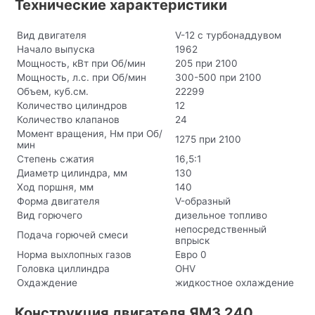
Технические характеристики
Вид двигателя
V-12 с турбонаддувом
Начало выпуска
1962
Мощность, кВт при Об/мин
205 при 2100
Мощность, л.с. при Об/мин
300-500 при 2100
Объем, куб.см.
22299
Количество цилиндров
12
Количество клапанов
24
Момент вращения, Нм при Об/
1275 при 2100
мин
Степень сжатия
16,5:1
Диаметр цилиндра, мм
130
Ход поршня, мм
140
Форма двигателя
V-образный
Вид горючего
дизельное топливо
непосредственный
Подача горючей смеси
впрыск
Норма выхлопных газов
Евро 0
Головка циллиндра
OHV
Охдаждение
жидкостное охлаждение
Конструкция двигателя ЯМЗ 240