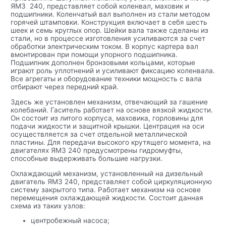
ЯМЗ 240, представляет собой коленвал, маховик и
подшипники. Коленчатый вал выполнен из стали методом
горячей штамповки. Конструкция включает в себя шесть
шеек и семь круглых опор. Шейки вала также сделаны из
стали, но в процессе изготовления усиливаются за счет
обработки электрическим током. В корпус картера вал
вмонтирован при помощи упорного подшипника.
Подшипник дополнен бронзовыми кольцами, которые
играют роль уплотнений и усиливают фиксацию коленвала.
Все агрегаты и оборудование техники мощность с вала
отбирают через передний край.
Здесь же установлен механизм, отвечающий за гашение
колебаний. Гаситель работает на основе вязкой жидкости.
Он состоит из литого корпуса, маховика, горловины для
подачи жидкости и защитной крышки. Центрация на оси
осуществляется за счет отдельной металлической
пластины. Для передачи высокого крутящего момента, на
двигателях ЯМЗ 240 предусмотрены гидромуфты,
способные выдерживать большие нагрузки.
Охлаждающий механизм, установленный на дизельный
двигатель ЯМЗ 240, представляет собой циркуляционную
систему закрытого типа. Работает механизм на основе
перемещения охлаждающей жидкости. Состоит данная
схема из таких узлов:
центробежный насоса;