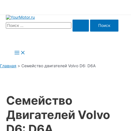
Перейти
к
содержимому
Search
for:
Main
Menu
Главная
Семейство двигателей Volvo D6: D6A
Семейство
Двигателей Volvo
D6: D6A